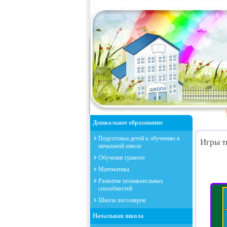
Дошкольное образование
Подготовка детей к обучению в
Игры т
начальной школе
Обучение грамоте
Математика
Развитие познавательных
способностей
Школа логозавров
Начальная школа