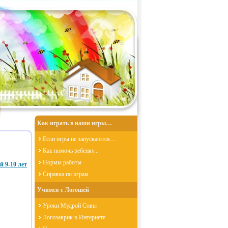
Как играть в наши игры…
Если игры не запускаются…
Как помочь ребенку...
Нормы работы
 9-10 лет
Справка по играм
Учимся с Логошей
Уроки Мудрой Совы
Логозаврик в Интернете