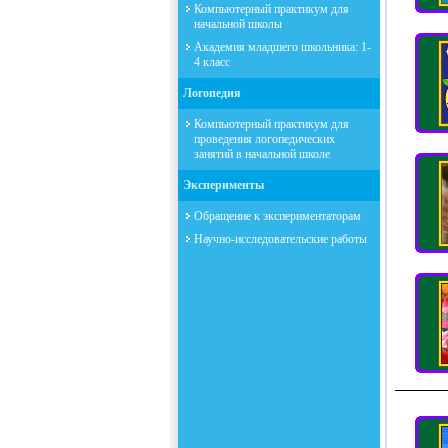
Компьютерный практикум для
начальной школы
Академия младшего школьника: 1-
4 класс
Логопедия
Компьютерный практикум для
проведения логопедических
занятий в начальной школе
Эксперименты
Обращение к экспериментаторам
Научно-исследовательские работы