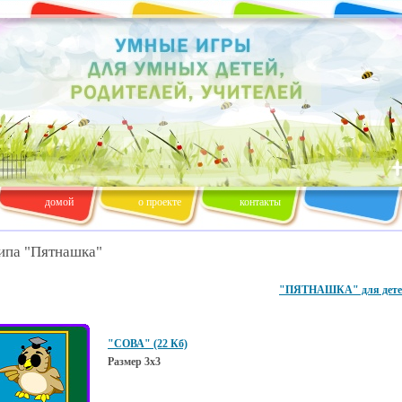
домой
о проекте
контакты
ипа "Пятнашка"
"ПЯТНАШКА" для детей
"СОВА" (22 Кб)
Размер 3х3