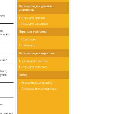
Флеш-игры для девочек и
мальчиков
лета
Игры для девочек
Игры для мальчиков
щие
Игры для всей семьи
еперь, с
Поле чудес
Наборщик
Флеш-игры для взрослых
шений!
Уроки для взрослых
Игры для взрослых
тами,
тупых
Юмор
Компьютерные приколы
Анекдоты про компьютеры
ием
ия, мистер