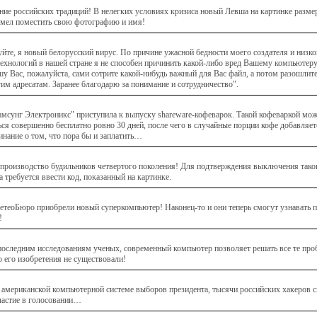
ие российских традиций! В нелегких условиях кризиса новый Левша на картинке разме
умел поместить свою фотографию и имя!
уйте, я новый белорусский вирус. По причине ужасной бедности моего создателя и низк
технологий в нашей стране я не способен причинить какой-либо вред Вашему компьютер
шу Вас, пожалуйста, сами сотрите какой-нибудь важный для Вас файл, а потом разошлит
гим адресатам. Заранее благодарю за понимание и сотрудничество".
мсунг Электроникс" приступила к выпуску shareware-кофеварок. Такой кофеваркой мо
ься совершенно бесплатно ровно 30 дней, после чего в случайные порции кофе добавляет
инание о том, что пора бы и заплатить…
производство будильников четвертого поколения! Для подтверждения выключения тако
 требуется ввести код, показанный на картинке.
теоБюро приобрели новый суперкомпьютер! Наконец-то и они теперь смогут узнавать п
!
последним исследованиям ученых, современный компьютер позволяет решать все те про
о его изобретения не существовали!
 американской компьютерной системе выборов президента, тысячи российских хакеров 
частие в голосовании…