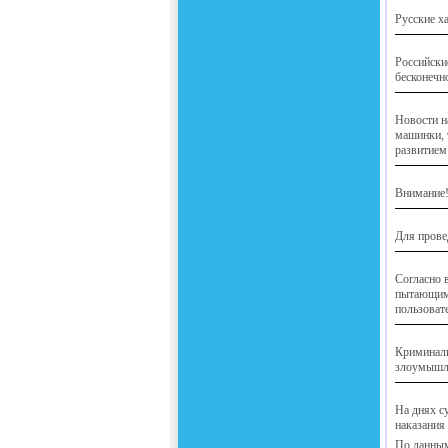
Русские х
Российски
бесконечн
Новости н
машинки, т
развитием 
Внимание!
Для прове
Согласно 
пытающими
пользоват
Криминаль
злоумышле
На днях с
наказания
По данным