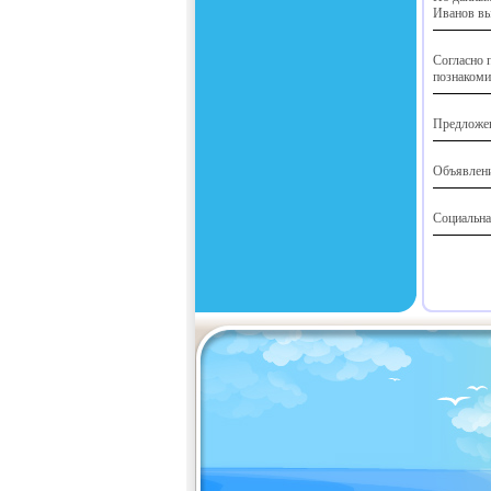
Иванов в
Согласно 
познакоми
Предложен
Объявлени
Социальна