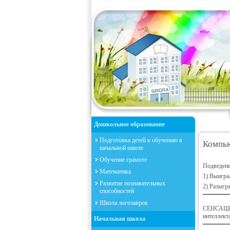
Дошкольное образование
Подготовка детей к обучению в
Компью
начальной школе
Обучение грамоте
Подведены
Математика
1) Выигра
Развитие познавательных
2) Разыгр
способностей
Школа логозавров
СЕНСАЦИЯ!
интеллект
Начальная школа