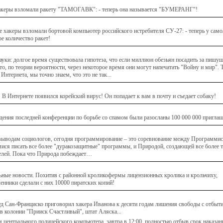
акеры взломали ракету "ТАМОГАВК": - теперь она называется "БУМЕРАНГ"!
е хакеры взломали бортовой компьютер российского истребителя СУ-27: - теперь у само
ое количество ракет!
ауки: долгое время существовала гипотеза, что если миллион обезьян посадить за пишу
о, по теории вероятности, через некоторое время они могут напечатать "Войну и мир". Т
Интернета, мы точно знаем, что это не так...
 В Интернете появился корейский вирус! Он попадает к вам в почту и съедает собаку!
дения последней конференции по борьбе со спамом были разосланы 100 000 000 пригла
выводам социологов, сегодня программирование – это соревнование между Программис
ся писать все более "дуракозащитные" программы, и Природой, создающей все более 
елей. Пока что Природа побеждает…
ные новости. Похитив с районной кроликофермы лицензионных кролика и крольчиху,
нники сделали с них 10000 пиратских копий!
уд Сан-Франциско приговорил хакера Иванова к десяти годам лишения свободы с отбыт
 в колонии "Прииск Счастливый", штат Аляска...
 центрального полицейского компьютера, завтра в 12:00, полностью отбыв срок наказан