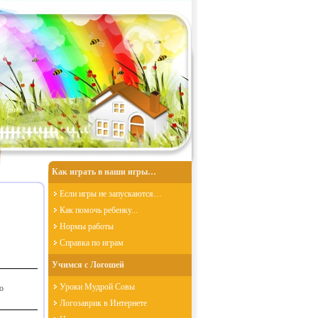
Как играть в наши игры…
Если игры не запускаются…
Как помочь ребенку...
Нормы работы
Справка по играм
Учимся с Логошей
Уроки Мудрой Совы
о
Логозаврик в Интернете