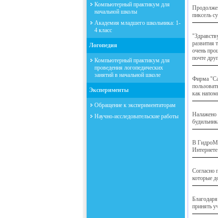
Компьютерный практикум для
Продолжен
начальной школы
пиксель с
Академия младшего школьника: 1-
4 класс
"Здравств
развития 
Логопедия
очень про
почте дру
Компьютерный практикум для
проведения логопедических
занятий в начальной школе
Фирма "Са
пользоват
Эксперименты
как напом
Обращение к экспериментаторам
Налажено 
Научно-исследовательские работы
будильника
В ГидроМе
Интернете
Согласно 
которые д
Благодаря
принять у