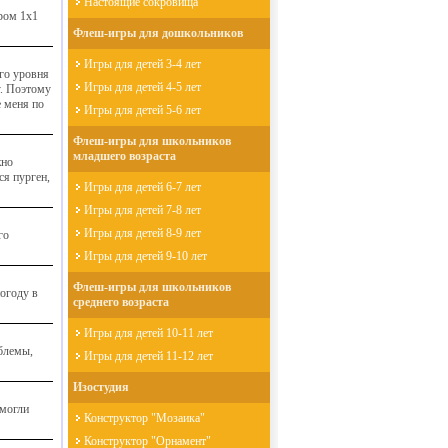
Настоящие сокровища
ром 1х1
Флеш-игры для дошкольников
Игры для детей 3-4 лет
ого уровня
Игры для детей 4-5 лет
у. Поэтому
е меня по
Игры для детей 5-6 лет
Флеш-игры для школьников
младшего возраста
жно
ся пурген,
Игры для детей 6-7 лет
Игры для детей 7-8 лет
Игры для детей 8-9 лет
го
Игры для детей 9-10 лет
Флеш-игры для школьников
огоду в
среднего возраста
Игры для детей 10-11 лет
блемы,
Игры для детей 11-12 лет
Изостудия
смогли
Конструктор "Мозаика"
Конструктор "Орнамент"