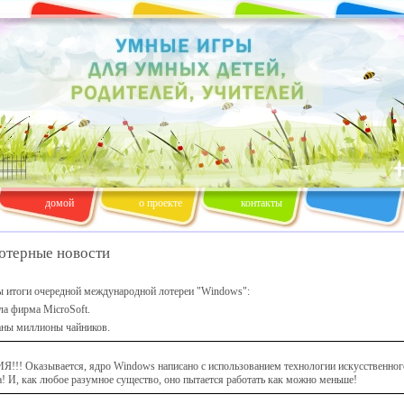
домой
о проекте
контакты
терные новости
 итоги очередной международной лотереи "Windows":
ла фирма MicroSoft.
аны миллионы чайников.
!! Оказывается, ядро Windоws написано с использованием технологии искусственног
а! И, как любое разумное существо, оно пытается работать как можно меньше!