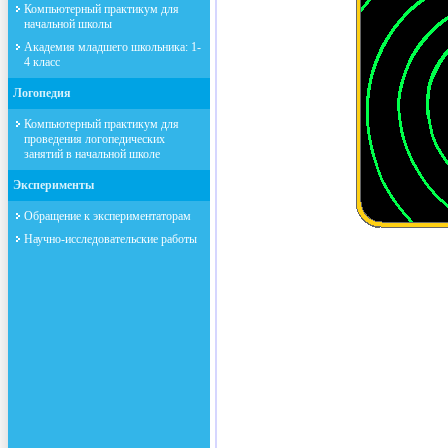
Компьютерный практикум для
начальной школы
Академия младшего школьника: 1-
4 класс
Логопедия
Компьютерный практикум для
проведения логопедических
занятий в начальной школе
Эксперименты
Обращение к экспериментаторам
Научно-исследовательские работы