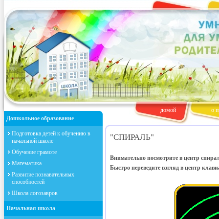
домой
о п
Дошкольное образование
Подготовка детей к обучению в
"СПИРАЛЬ"
начальной школе
Обучение грамоте
Внимательно посмотрите в центр спирали
Математика
Быстро переведите взгляд в центр клав
Развитие познавательных
способностей
Школа логозавров
Начальная школа