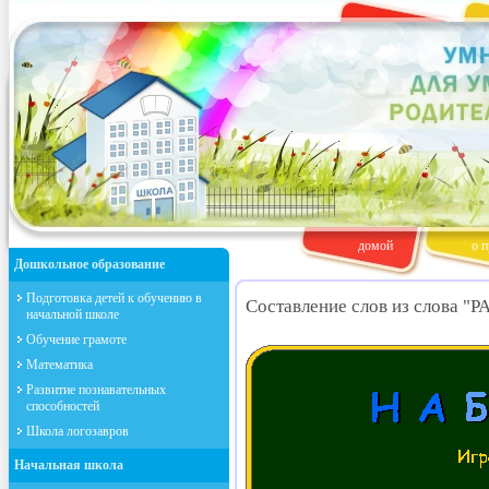
домой
о п
Дошкольное образование
Подготовка детей к обучению в
Составление слов из слова
начальной школе
Обучение грамоте
Математика
Развитие познавательных
способностей
Школа логозавров
Начальная школа