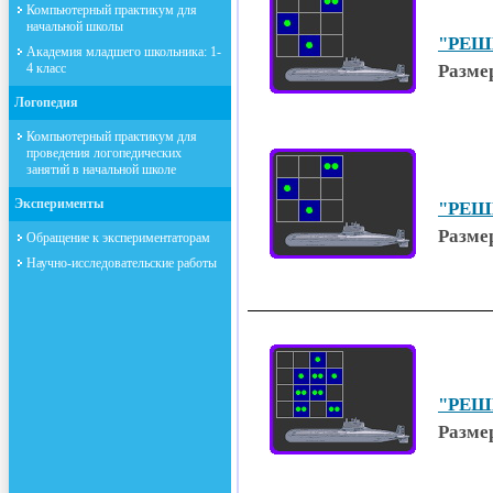
Компьютерный практикум для
начальной школы
"РЕШЕ
Академия младшего школьника: 1-
4 класс
Размер
Логопедия
Компьютерный практикум для
проведения логопедических
занятий в начальной школе
Эксперименты
"РЕШЕ
Размер
Обращение к экспериментаторам
Научно-исследовательские работы
"РЕШЕ
Размер