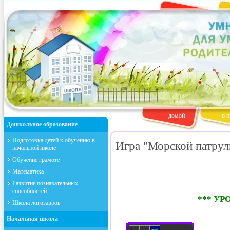
домой
о п
Дошкольное образование
Подготовка детей к обучению в
Игра "Морской патрул
начальной школе
Обучение грамоте
Математика
Развитие познавательных
способностей
*** УР
Школа логозавров
Начальная школа