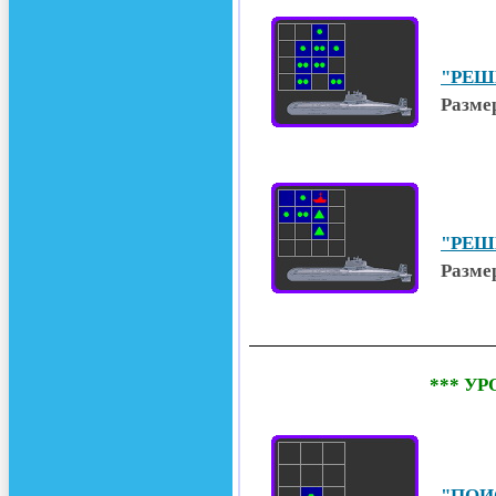
"РЕШЕ
Разме
"РЕШЕ
Разме
*** У
"ПОИС