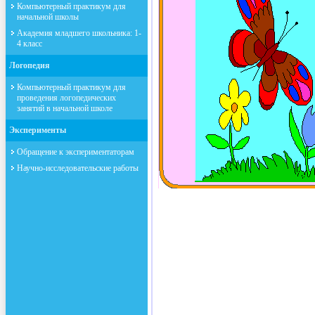
Компьютерный практикум для
начальной школы
Академия младшего школьника: 1-
4 класс
Логопедия
Компьютерный практикум для
проведения логопедических
занятий в начальной школе
Эксперименты
Обращение к экспериментаторам
Научно-исследовательские работы