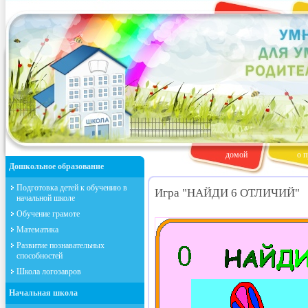
домой
о п
Дошкольное образование
Подготовка детей к обучению в
Игра "НАЙДИ 6 ОТЛИЧИЙ"
начальной школе
Обучение грамоте
Математика
Развитие познавательных
способностей
Школа логозавров
Начальная школа