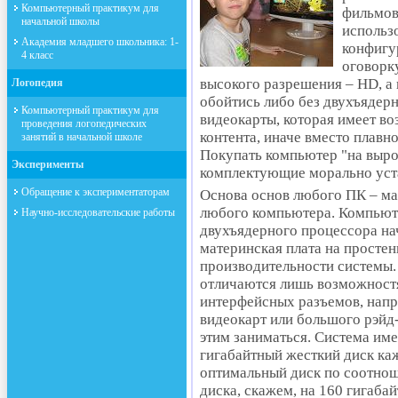
Компьютерный практикум для
фильмов
начальной школы
использ
Академия младшего школьника: 1-
конфигу
4 класс
оговорк
высокого разрешения – HD, а 
Логопедия
обойтись либо без двухъядерн
Компьютерный практикум для
видеокарты, которая имеет в
проведения логопедических
контента, иначе вместо плавн
занятий в начальной школе
Покупать компьютер "на вырос
Эксперименты
комплектующие морально уст
Обращение к экспериментаторам
Основа основ любого ПК – мат
любого компьютера. Компьюте
Научно-исследовательские работы
двухъядерного процессора нач
материнская плата на простен
производительности системы.
отличаются лишь возможностя
интерфейсных разъемов, напр
видеокарт или большого рэйд-
этим заниматься. Система име
гигабайтный жесткий диск каж
оптимальный диск по соотно
диска, скажем, на 160 гигабай