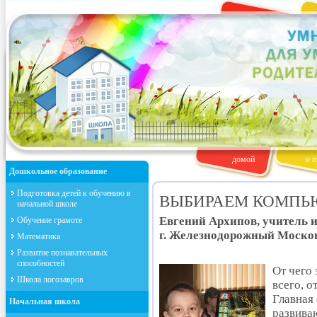
домой
о п
Дошкольное образование
Подготовка детей к обучению в
ВЫБИРАЕМ КОМПЬ
начальной школе
Евгений Архипов, учитель 
Обучение грамоте
г. Железнодорожный Моско
Математика
Развитие познавательных
способностей
От чего
Школа логозавров
всего, о
Главная
Начальная школа
развива