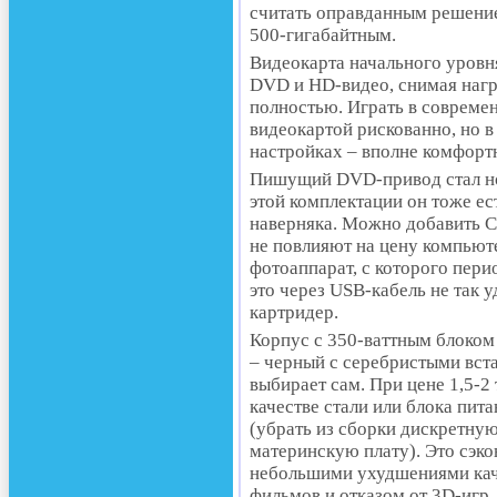
считать оправданным решение
500-гигабайтным.
Видеокарта начального уровн
DVD и HD-видео, снимая нагр
полностью. Играть в совреме
видеокартой рискованно, но в
настройках – вполне комфорт
Пишущий DVD-привод стал но
этой комплектации он тоже е
наверняка. Можно добавить C
не повлияют на цену компьюте
фотоаппарат, с которого пер
это через USB-кабель не так у
картридер.
Корпус с 350-ваттным блоком
– черный с серебристыми вста
выбирает сам. При цене 1,5-
качестве стали или блока пит
(убрать из сборки дискретную
материнскую плату). Это сэко
небольшими ухудшениями кач
фильмов и отказом от 3D-игр,