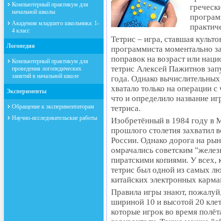
Компьютерный практикум для
греческ
начальной школы
програм
Академия младшего школьника: 1-
практич
4 класс
Тетрис – игра, ставшая культ
Логопедия
программиста моментально за
поправок на возраст или нац
Компьютерный практикум для
тетрис Алексей Пажитнов зап
проведения логопедических
занятий в начальной школе
года. Однако вычислительны
хватало только на операции 
Эксперименты
что и определило название иг
Обращение к экспериментаторам
тетриса.
Научно-исследовательские работы
Изобретённый в 1984 году в М
прошлого столетия захватил в
России. Однако дорога на рын
омрачались советским "желез
пиратскими копиями. У всех, 
тетрис был одной из самых л
китайских электронных карма
Правила игры знают, пожалуй,
шириной 10 и высотой 20 кле
которые игрок во время полёт