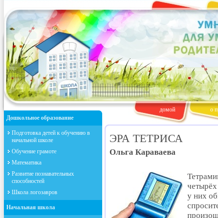
домой
о п
Дошкольное образование
Подготовка детей к обучению в
ЭРА ТЕТРИСА
начальной школе
Ольга Караваева
Обучение грамоте
Математика
Развитие познавательных
Тетрами
способностей
четырёх
Школа логозавров
у них о
спросите
Начальная школа
произош