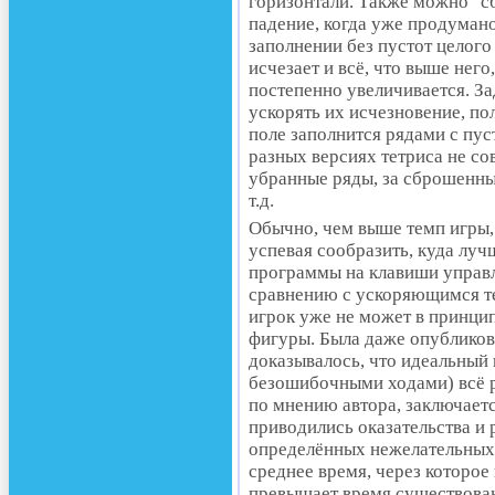
горизонтали. Также можно "сб
падение, когда уже продумано
заполнении без пустот целого
исчезает и всё, что выше него
постепенно увеличивается. За
ускорять их исчезновение, пол
поле заполнится рядами с пус
разных версиях тетриса не со
убранные ряды, за сброшенные
т.д.
Обычно, чем выше темп игры,
успевая сообразить, куда луч
программы на клавиши управ
сравнению с ускоряющимся те
игрок уже не может в принц
фигуры. Была даже опубликов
доказывалось, что идеальный 
безошибочными ходами) всё р
по мнению автора, заключаетс
приводились оказательства и
определённых нежелательных 
среднее время, через которое
превышает время существован