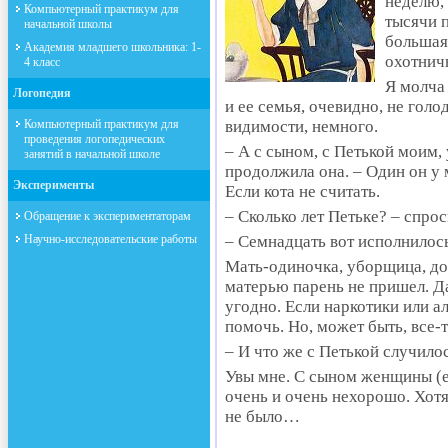
неделю, 
Компьютерный практикум для
тысячи п
начальной школы
большая 
Академия младшего школьника: 1-
охотнич
4 класс
Я молча
Логопедия
и ее семья, очевидно, не голо
Компьютерный практикум для
видимости, немного.
проведения логопедических
– А с сыном, с Петькой моим,
занятий в начальной школе
продолжила она. – Один он у 
Эксперименты
Если кота не считать.
– Сколько лет Петьке? – спрос
Обращение к экспериментаторам
Научно-исследовательские работы
– Семнадцать вот исполнилос
Мать-одиночка, уборщица, до
матерью парень не пришел. Да
угодно. Если наркотики или ал
помочь. Но, может быть, все-
– И что же с Петькой случило
Увы мне. С сыном женщины (е
очень и очень нехорошо. Хотя 
не было…