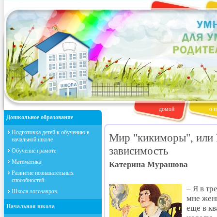
домой
о п
Дошкольное образование
Подготовка детей к обучению в
Мир "кикиморы", или
начальной школе
зависимость
Обучение грамоте
Математика
Катерина Мурашова
Развитие познавательных
способностей
– Я в т
Школа логозавров
мне жен
Начальная школа
еще в кв