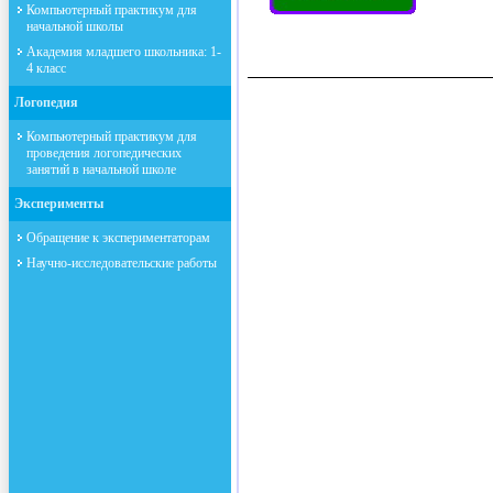
Компьютерный практикум для
начальной школы
Академия младшего школьника: 1-
4 класс
Логопедия
Компьютерный практикум для
проведения логопедических
занятий в начальной школе
Эксперименты
Обращение к экспериментаторам
Научно-исследовательские работы