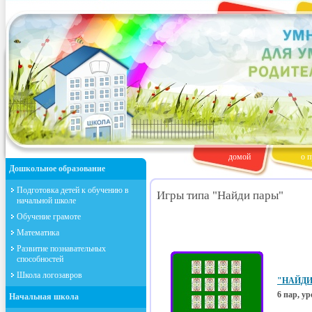
домой
о п
Дошкольное образование
Подготовка детей к обучению в
Игры типа "Найди пары"
начальной школе
Обучение грамоте
Математика
Развитие познавательных
способностей
Школа логозавров
"НАЙДИ 
6 пар, ур
Начальная школа