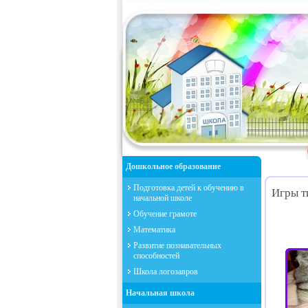
Дошкольное образование
Подготовка детей к обучению в
Игры т
начальной школе
Обучение грамоте
Математика
Развитие познавательных
способностей
Школа логозавров
Начальная школа