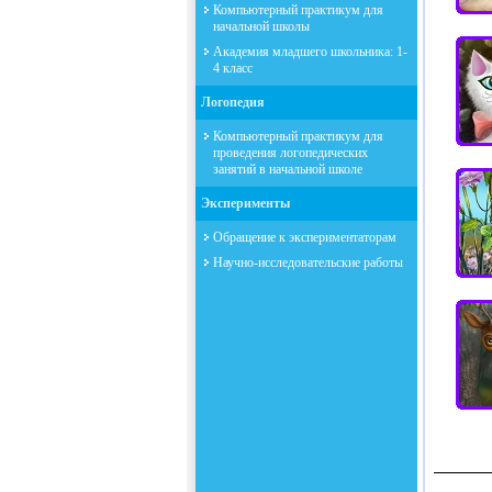
Компьютерный практикум для
начальной школы
Академия младшего школьника: 1-
4 класс
Логопедия
Компьютерный практикум для
проведения логопедических
занятий в начальной школе
Эксперименты
Обращение к экспериментаторам
Научно-исследовательские работы