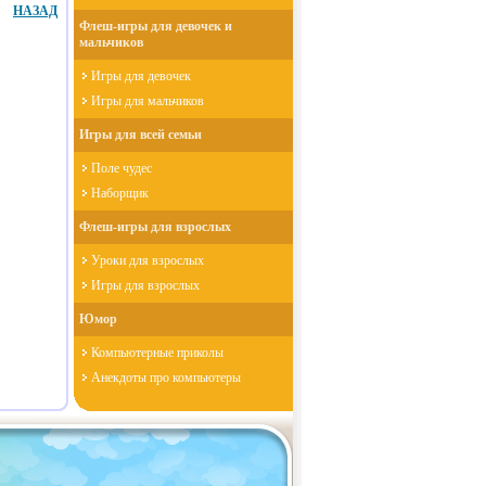
НАЗАД
Флеш-игры для девочек и
мальчиков
Игры для девочек
Игры для мальчиков
Игры для всей семьи
Поле чудес
Наборщик
Флеш-игры для взрослых
Уроки для взрослых
Игры для взрослых
Юмор
Компьютерные приколы
Анекдоты про компьютеры