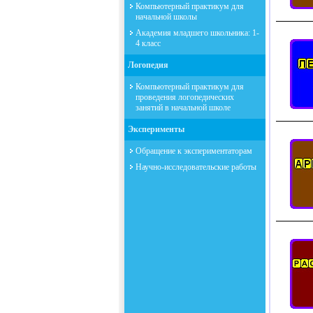
Компьютерный практикум для
начальной школы
Академия младшего школьника: 1-
4 класс
Логопедия
Компьютерный практикум для
проведения логопедических
занятий в начальной школе
Эксперименты
Обращение к экспериментаторам
Научно-исследовательские работы