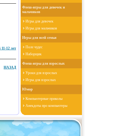
Флеш-игры для девочек и
мальчиков
Игры для девочек
Игры для мальчиков
Игры для всей семьи
Поле чудес
11-12 лет
Наборщик
Флеш-игры для взрослых
НАЗАД
Уроки для взрослых
Игры для взрослых
Юмор
Компьютерные приколы
Анекдоты про компьютеры