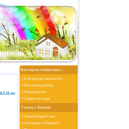
Как играть в наши игры…
Если игры не запускаются…
Как помочь ребенку...
Нормы работы
 9-10 лет
Справка по играм
Учимся с Логошей
Уроки Мудрой Совы
Логозаврик в Интернете