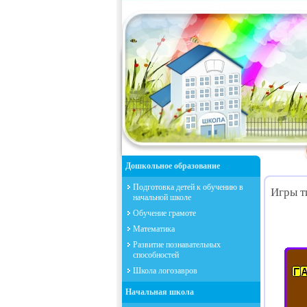
Дошкольное образование
Подготовка детей к обучению в
Игры т
начальной школе
Обучение грамоте
Математика
Развитие познавательных
способностей
Школа логозавров
Начальная школа