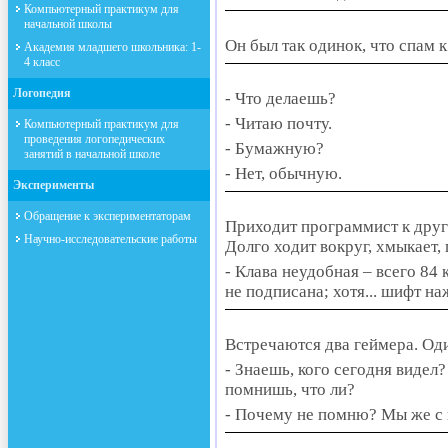
Компьютерный практикум для
начальной школы
Он был так одинок, что спам
Академия младшего школьника: 1-
4 класс
Логопедия
- Что делаешь?
- Читаю почту.
Компьютерный практикум для
проведения логопедических
- Бумажную?
занятий в начальной школе
- Нет, обычную.
Эксперименты
Обращение к экспериментаторам
Приходит программист к друг
Научно-исследовательские работы
Долго ходит вокруг, хмыкает, 
- Клава неудобная – всего 84
не подписана; хотя... шифт н
Встречаются два геймера. Од
- Знаешь, кого сегодня видел
помнишь, что ли?
- Почему не помню? Мы же с н