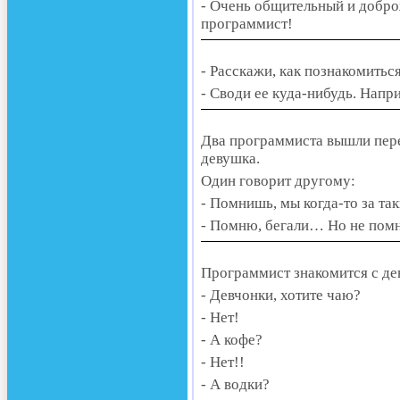
- Очень общительный и добро
программист!
- Расскажи, как познакомитьс
- Своди ее куда-нибудь. Напр
Два программиста вышли пере
девушка.
Один говорит другому:
- Помнишь, мы когда-то за та
- Помню, бегали… Но не помн
Программист знакомится с д
- Девчонки, хотите чаю?
- Нет!
- А кофе?
- Нет!!
- А водки?