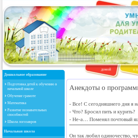
домой
о п
Дошкольное образование
Подготовка детей к обучению в
Анекдоты о программ
начальной школе
Обучение грамоте
Математика
- Все! С сегодняшнего дня я 
Развитие познавательных
- Что? Бросил пить и курить?
способностей
- Не-а… Поменял почтовый ящ
Школа логозавров
Начальная школа
Он так любил одиночество, чт