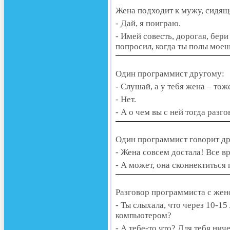
Жена подходит к мужу, сидящ
- Дай, я поиграю.
- Имей совесть, дорогая, бери
попросил, когда ты полы мое
Один программист другому:
- Слушай, а у тебя жена – то
- Нет.
- А о чем вы с ней тогда разг
Один программист говорит д
- Жена совсем достала! Все в
- А может, она сконнектиться
Разговор программиста с жен
- Ты слыхала, что через 10-15
компьютером?
- А тебе-то что? Для тебя ниче