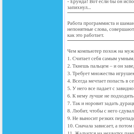
- Ерунда! Вот если бы он исп
запихнул...
Работа программиста и шаман
непонятные слова, совершают 
как это работает.
Чем компьютер похож на муж
1. Считает себя самым умным,
2. Ткнешь пальцем – и он заве
3. Требует множества игруше
4. Всегда мечтает попасть в се
5. У него все падает с завид
6. К нему лучше не подходить
7. Так и норовит задать дурац
8. Любит, чтобы с него сдува
9. Не выносит резких перепад
10. Сначала зависает, а потом
11. Жалуется на нехватку памя