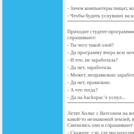
- Зачем компьютеры пищат, к
- Чтобы будить уснувших на 
Приходит студент-программист
спрашивают:
- Ты чего такой злой?
- Да программу вчера всю ноч
- И что, не заработала?
- Да нет, заработала.
- Может, неправильно зарабо
- Да нет, правильно.
- А что тогда?
- Да на backspac’е уснул...
Летят Холмс с Ватсоном на в
какой-то незнакомой землей, в
Снизились они и спрашивают
- Скажите, сэр, где мы находи