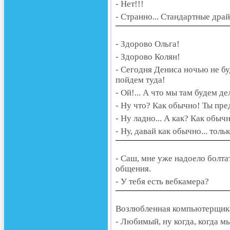
- Нет!!!
- Странно... Стандартные дра
- Здорово Ольга!
- Здорово Колян!
- Сегодня Дениса ночью не бу
пойдем туда!
- Ой!... А что мы там будем де
- Ну что? Как обычно! Ты пре
- Ну ладно... А как? Как обыч
- Ну, давай как обычно... тольк
- Саш, мне уже надоело болтат
общения.
- У тебя есть вебкамера?
Возлюбленная компьютерщика
- Любимый, ну когда, когда м