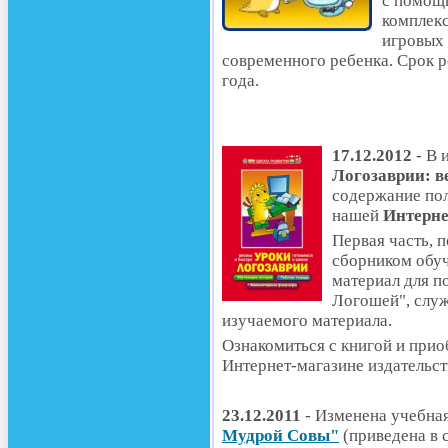
с помощь
комплек
игровых
современного ребенка. Срок 
года.
17.12.2012
- В 
Логозаврии: в
содержание пол
нашей
Интерн
Первая часть, 
сборником обу
материал для п
Логошей", служ
изучаемого материала.
Ознакомиться с книгой и прио
Интернет-магазине издательс
23.12.2011
- Изменена учебна
Мудрой Совы"
(приведена в 