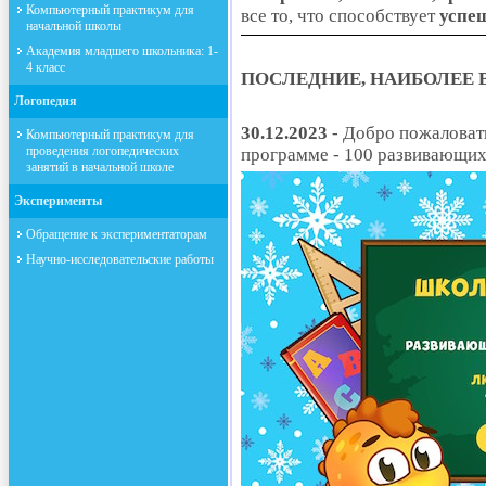
Компьютерный практикум для
все то, что способствует
успе
начальной школы
Академия младшего школьника: 1-
4 класс
ПОСЛЕДНИЕ, НАИБОЛЕЕ 
Логопедия
30.12.2023
- Добро пожаловат
Компьютерный практикум для
проведения логопедических
программе - 100 развивающи
занятий в начальной школе
Эксперименты
Обращение к экспериментаторам
Научно-исследовательские работы