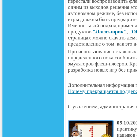
перестали воспроизводить фле
одним из выходов решения это
автономном режиме, без испол
игры должны быть предварите
Именно такой подход применя
продуктов
"Логозаврик"
,
"О
страницах можно скачать дем
представление о том, как это д
Про использование остальных
определенного пока сообщить
эмуляторов флеш-плееров. Кро
разработка новых игр без при
Дополнительная информация п
Почему прекращается поддержк
С уважением, администрация с
05.10.20
практику
навыков 