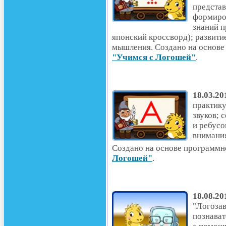
представ
формиро
знаний п
японский кроссворд); развити
мышления. Создано на основе
"Учимся с Логошей"
.
18.03.20
практику
звуков; 
и ребусо
внимани
Создано на основе программн
Логошей"
.
18.08.20
"Логозав
познават