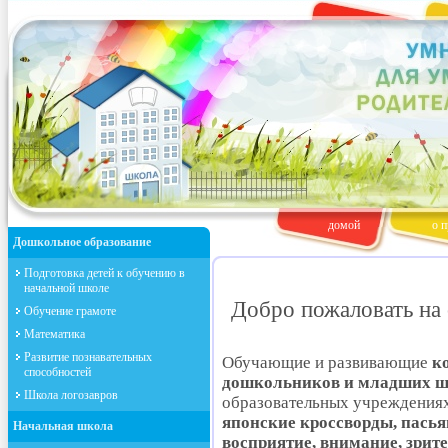
домой
о п
Дошкольное образование
Подготовка детей к обучению в
начальной школе
Добро пожаловать на 
Обучение грамоте
Математика
Развитие познавательных
Обучающие и развивающие
к
способностей
дошкольников и младших 
Школа логозавров
образовательных учреждения
японские кроссворды, пась
Начальная школа
восприятие, внимание, зри