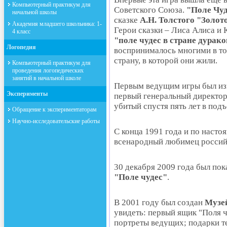
Компьютерный практикум для
Советского Союза.
"Поле Чу
начальной школы
сказке
А.Н. Толстого "Золо
Академия младшего школьника: 1-
Герои сказки – Лиса Алиса и 
4 класс
"поле чудес в стране дурако
Логопедия
воспринималось многими в то
страну, в которой они жили.
Компьютерный практикум для
проведения логопедических
занятий в начальной школе
Первым ведущим игры был изв
Эксперименты
первый генеральный директо
убитый спустя пять лет в под
Обращение к экспериментаторам
Научно-исследовательские работы
С конца 1991 года и по наст
всенародный любимец россий
30 декабря 2009 года был по
"Поле чудес"
.
В 2001 году был создан
Музе
увидеть: первый ящик "Поля 
портреты ведущих; подарки т