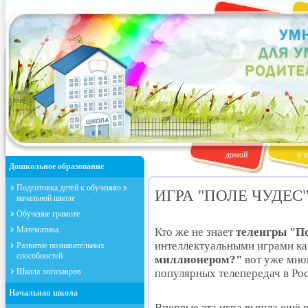
домой
о п
Дошкольное образование
Подготовка детей к обучению в
ИГРА "ПОЛЕ ЧУДЕС
начальной школе
Обучение грамоте
Математика
Кто же не знает
телеигры "По
интеллектуальными играми к
Развитие познавательных
способностей
миллионером?"
вот уже мног
Школа логозавров
популярных телепередач в Ро
Начальная школа
Впервые эта игра вышла ещё в