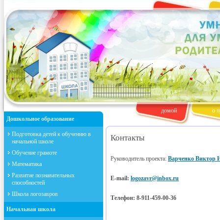
домой
о п
Дошкольное образование
Подготовка детей к обучению в
Контакты
начальной школе
Обучение грамоте
Руководитель проекта:
Варченко Виктор 
Математика
Развитие познавательных
E-mail:
logozavr@inbox.ru
способностей
Школа логозавров
Телефон: 8-911-459-00-36
Начальная школа