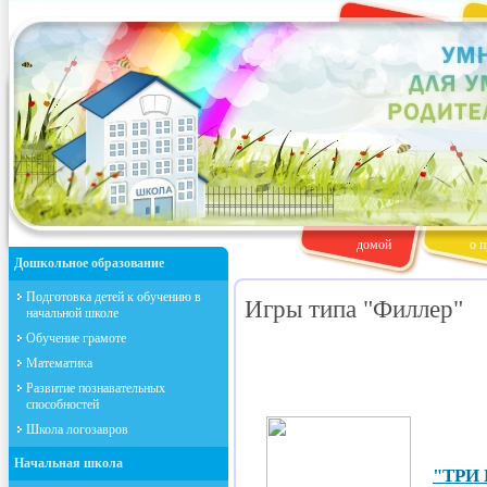
домой
о п
Дошкольное образование
Подготовка детей к обучению в
Игры типа "Филлер"
начальной школе
Обучение грамоте
Математика
Развитие познавательных
способностей
Школа логозавров
Начальная школа
"ТРИ 