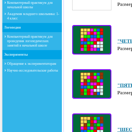
Компьютерный практикум для
Разме
начальной школы
Академия младшего школьника: 1-
4 класс
Логопедия
Компьютерный практикум для
"ЧЕТЫ
проведения логопедических
занятий в начальной школе
Разме
Эксперименты
Обращение к экспериментаторам
Научно-исследовательские работы
"ПЯТЬ
Разме
"ШЕСТ