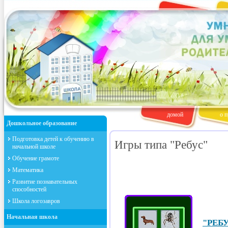
домой
о п
Дошкольное образование
Подготовка детей к обучению в
Игры типа "Ребус"
начальной школе
Обучение грамоте
Математика
Развитие познавательных
способностей
Школа логозавров
Начальная школа
"РЕБУ