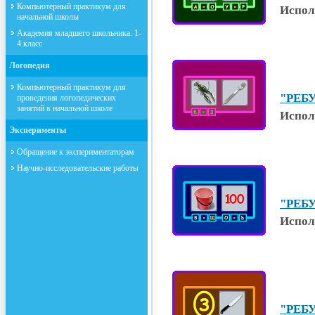
Компьютерный практикум для
Испол
начальной школы
Академия младшего школьника: 1-
4 класс
Логопедия
Компьютерный практикум для
"РЕБУ
проведения логопедических
занятий в начальной школе
Испол
Эксперименты
Обращение к экспериментаторам
Научно-исследовательские работы
"РЕБУ
Испол
"РЕБУ