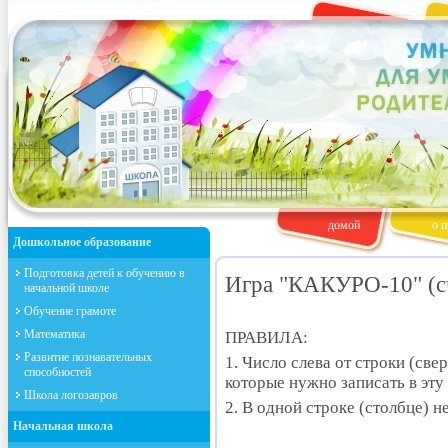
домой
о п
Дошкольное образование
Подготовка детей к обучению в
Игра "КАКУРО-10" (сч
начальной школе
Обучение грамоте
Математика
ПРАВИЛА:
Развитие познавательных
1. Число слева от строки (све
способностей
которые нужно записать в эту 
Школа логозавров
2. В одной строке (столбце) 
Начальная школа