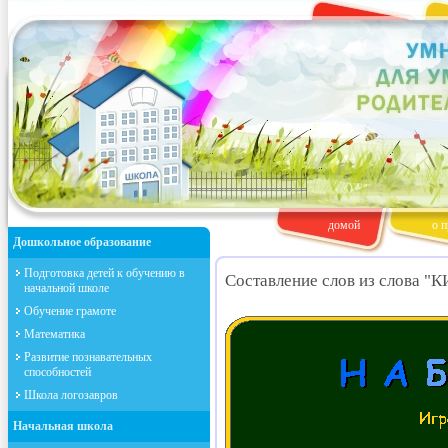
домой
о п
Дошкольное образование
Подготовка детей к обучению в
Составление слов из слова 
начальной школе
Обучение грамоте
Математика
Развитие познавательных
способностей
Школа логозавров
Начальная школа