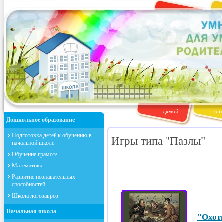
домой
о п
Дошкольное образование
Подготовка детей к обучению в
Игры типа "Пазлы"
начальной школе
Обучение грамоте
Математика
Развитие познавательных
способностей
Школа логозавров
Начальная школа
"Охот