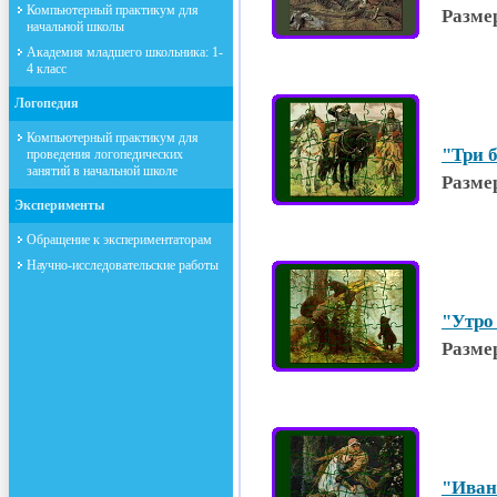
Компьютерный практикум для
Разме
начальной школы
Академия младшего школьника: 1-
4 класс
Логопедия
Компьютерный практикум для
"Три 
проведения логопедических
занятий в начальной школе
Разме
Эксперименты
Обращение к экспериментаторам
Научно-исследовательские работы
"Утро 
Разме
"Иван