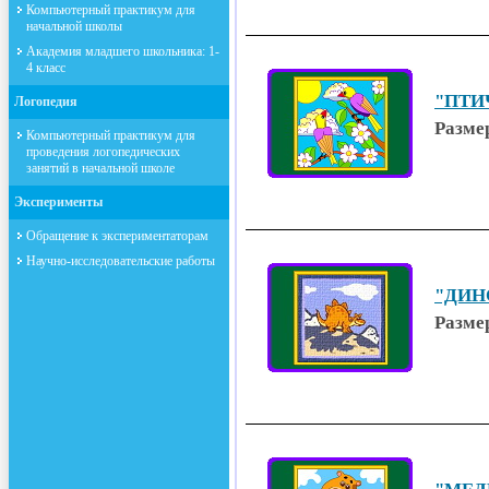
Компьютерный практикум для
начальной школы
Академия младшего школьника: 1-
4 класс
"ПТИЧ
Логопедия
Размер
Компьютерный практикум для
проведения логопедических
занятий в начальной школе
Эксперименты
Обращение к экспериментаторам
Научно-исследовательские работы
"ДИНО
Размер