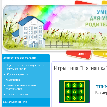
домой
о п
Дошкольное образование
Подготовка детей к обучению в
Игры типа "Пятнашка
начальной школе
Обучение грамоте
Математика
Развитие познавательных
"ЦИФР
способностей
Размер
Школа логозавров
Начальная школа