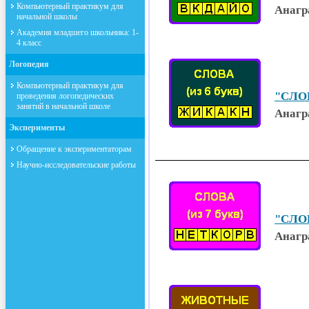
Компьютерный практикум для
Анагр
начальной школы
Академия младшего школьника: 1-
4 класс
Логопедия
Компьютерный практикум для
"СЛОВ
проведения логопедических
занятий в начальной школе
Анагр
Эксперименты
Обращение к экспериментаторам
Научно-исследовательские работы
"СЛОВ
Анагр