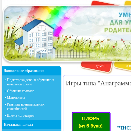
домой
о п
Дошкольное образование
Подготовка детей к обучению в
Игры типа "Анаграмм
начальной школе
Обучение грамоте
Математика
Развитие познавательных
способностей
Школа логозавров
Начальная школа
"ЧИСЛ